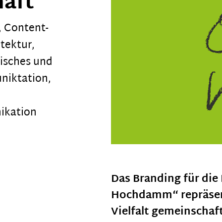
aft
,
Content-
tektur
,
isches und
niktation
,
kation
Das Branding für di
Hochdamm“ repräsent
Vielfalt gemeinscha