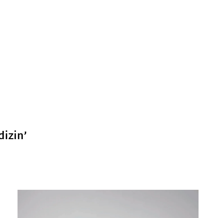
dizin
’