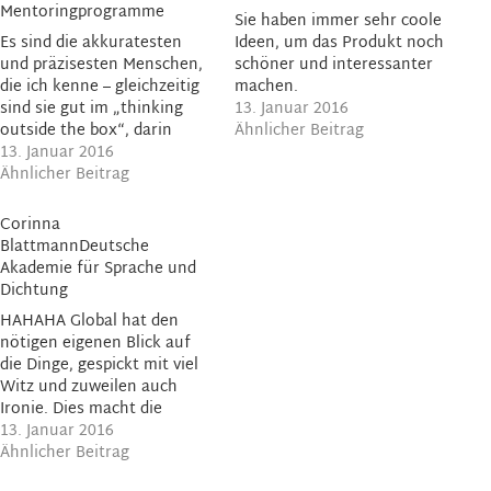
Mentoringprogramme
Sie haben immer sehr coole
Es sind die akkuratesten
Ideen, um das Produkt noch
und präzisesten Menschen,
schöner und interessanter
die ich kenne – gleichzeitig
machen.
sind sie gut im „thinking
13. Januar 2016
outside the box“, darin
Ähnlicher Beitrag
Ideen zusammenzuführen,
13. Januar 2016
auf die andere nicht
Ähnlicher Beitrag
kommen.
Corinna
BlattmannDeutsche
Akademie für Sprache und
Dichtung
HAHAHA Global hat den
nötigen eigenen Blick auf
die Dinge, gespickt mit viel
Witz und zuweilen auch
Ironie. Dies macht die
grafischen Arbeiten ganz
13. Januar 2016
besonders reizvoll. Die
Ähnlicher Beitrag
Zusammenarbeit mit