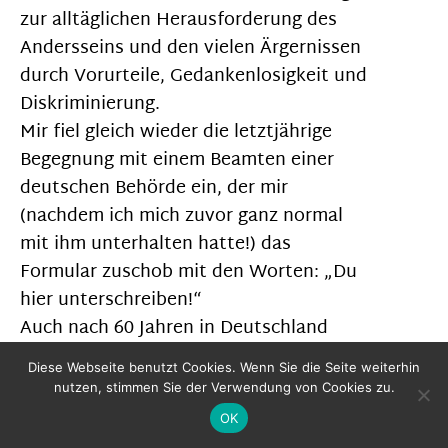
zur alltäglichen Herausforderung des
Andersseins und den vielen Ärgernissen
durch Vorurteile, Gedankenlosigkeit und
Diskriminierung.
Mir fiel gleich wieder die letztjährige
Begegnung mit einem Beamten einer
deutschen Behörde ein, der mir
(nachdem ich mich zuvor ganz normal
mit ihm unterhalten hatte!) das
Formular zuschob mit den Worten: „Du
hier unterschreiben!“
Auch nach 60 Jahren in Deutschland
zucke ich bei derlei Situationen immer
Diese Webseite benutzt Cookies. Wenn Sie die Seite weiterhin
noch zusammen. Vielleicht werden
nutzen, stimmen Sie der Verwendung von Cookies zu.
unsere Kinder und Kindeskinder das
OK
nicht mehr so extrem erleben müssen.